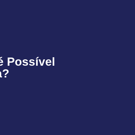
é Possível
a?