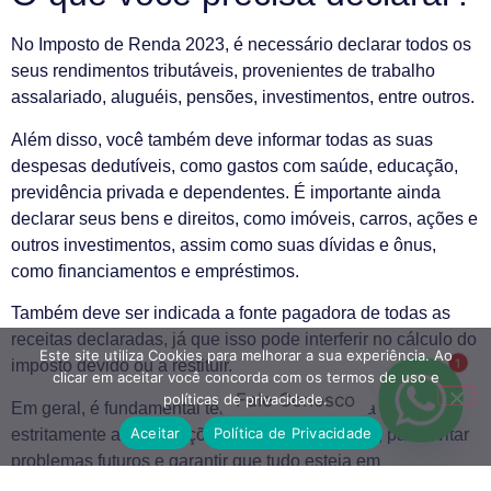
No Imposto de Renda 2023, é necessário declarar todos os
seus rendimentos tributáveis, provenientes de trabalho
assalariado, aluguéis, pensões, investimentos, entre outros.
Além disso, você também deve informar todas as suas
despesas dedutíveis, como gastos com saúde, educação,
previdência privada e dependentes. É importante ainda
declarar seus bens e direitos, como imóveis, carros, ações e
outros investimentos, assim como suas dívidas e ônus,
como financiamentos e empréstimos.
Também deve ser indicada a fonte pagadora de todas as
receitas declaradas, já que isso pode interferir no cálculo do
Este site utiliza Cookies para melhorar a sua experiência. Ao
imposto devido ou a restituir.
1
clicar em aceitar você concorda com os termos de uso e
Fale Conosco
políticas de privacidade.
Em geral, é fundamental ter atenção redobrada e seguir
Aceitar
Política de Privacidade
estritamente as orientações da Receita Federal, para evitar
problemas futuros e garantir que tudo esteja em
conformidade com a legislação tributária.