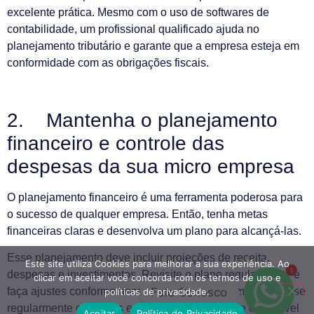
excelente prática. Mesmo com o uso de softwares de
contabilidade, um profissional qualificado ajuda no
planejamento tributário e garante que a empresa esteja em
conformidade com as obrigações fiscais.
2. Mantenha o planejamento
financeiro e controle das
despesas da sua micro empresa
O planejamento financeiro é uma ferramenta poderosa para
o sucesso de qualquer empresa. Então, tenha metas
financeiras claras e desenvolva um plano para alcançá-las.
Esse planejamento deve incluir projeções de receita,
Este site utiliza Cookies para melhorar a sua experiência. Ao
1
despesas e investimentos. Revisite o plano regularmente e
clicar em aceitar você concorda com os termos de uso e
Fale Conosco
faça ajustes conforme necessário. Do mesmo modo, analise
políticas de privacidade.
regularmente os gastos e identifique áreas onde é possível
Aceitar
Política de Privacidade