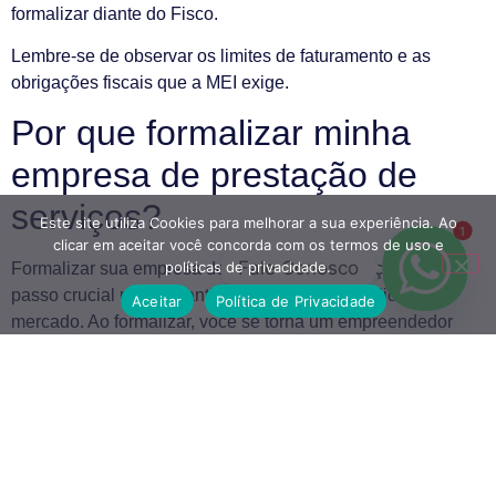
formalizar diante do Fisco.
Lembre-se de observar os limites de faturamento e as
obrigações fiscais que a MEI exige.
Por que formalizar minha
empresa de prestação de
serviços?
Este site utiliza Cookies para melhorar a sua experiência. Ao
1
clicar em aceitar você concorda com os termos de uso e
Fale Conosco
políticas de privacidade.
Formalizar sua empresa de prestação de serviços é um
passo crucial para garantir segurança e credibilidade no
Aceitar
Política de Privacidade
mercado. Ao formalizar, você se torna um empreendedor
legalmente reconhecido, o que permite emitir notas fiscais e
acessar benefícios como previdência social e crédito. Além
disso, a formalização ajuda a proteger seu patrimônio
pessoal, separando-o dos bens da empresa. Também é uma
forma de aumentar a confiança dos clientes, pois tendem a
optar por empresas que estão registadas e que seguem as