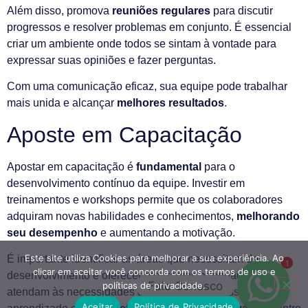
Além disso, promova
reuniões regulares
para discutir
progressos e resolver problemas em conjunto. É essencial
criar um ambiente onde todos se sintam à vontade para
expressar suas opiniões e fazer perguntas.
Com uma comunicação eficaz, sua equipe pode trabalhar
mais unida e alcançar
melhores resultados
.
Aposte em Capacitação
Apostar em capacitação é
fundamental
para o
desenvolvimento contínuo da equipe. Investir em
treinamentos e workshops permite que os colaboradores
adquiram novas habilidades e conhecimentos,
melhorando
seu desempenho
e aumentando a motivação.
Este site utiliza Cookies para melhorar a sua experiência. Ao
É importante identificar as áreas que necessitam de
1
clicar em aceitar você concorda com os termos de uso e
desenvolvimento e oferecer programas adequados que
Fale Conosco
políticas de privacidade.
atendam às necessidades da equipe. Além disso, o
Aceitar
Política de Privacidade