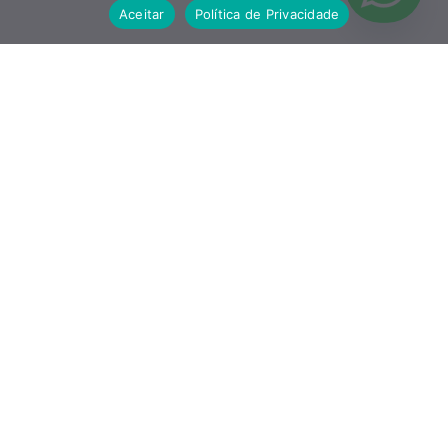
Aceitar
Política de Privacidade
Somos a contabilidade que não apenas registra o passado,
mas que estrutura o presente e projeta o futuro da sua
empresa.
PÁGINAS
Sobre Nós
Política de Privacidade