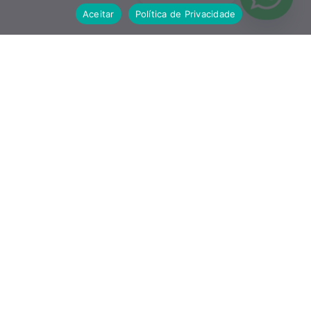
Aceitar
Política de Privacidade
Somos a contabilidade que não apenas registra o passado,
mas que estrutura o presente e projeta o futuro da sua
empresa.
PÁGINAS
Sobre Nós